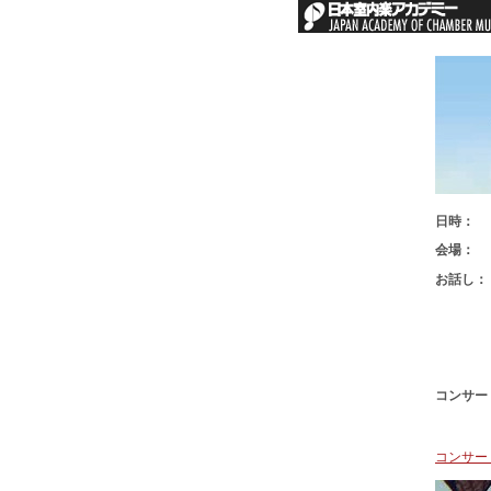
日時：
会場：
お話し：
コンサー
コンサー