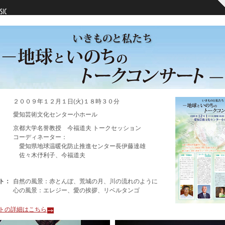
２００９年１２月１日(火)１８時３０分
愛知芸術文化センター小ホール
京都大学名誉教授 今福道夫 トークセッション
コーディネーター：
愛知県地球温暖化防止推進センター長伊藤達雄
佐々木伃利子、今福道夫
ト：
自然の風景：赤とんぼ、荒城の月、川の流れのように
心の風景：エレジー、愛の挨拶、リベルタンゴ
トの詳細はこちら