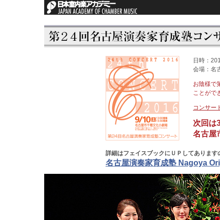
日時：20
会場：名
お陰様で
ことがで
コンサート
次回は
名古屋
詳細はフェイスブックにＵＰしてあります
名古屋演奏家育成塾 Nagoya Original